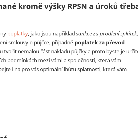
tnané kromě výšky RPSN a úroků třeb
hny
poplatky
, jako jsou například
sankce za prodlení splátek
,
ření smlouvy o půjčce, případně
poplatek za převod
u tvořit nemalou část nákladů půjčky a proto byste je určit
ních podmínkách mezi vámi a společností, která vám
te i na pro vás optimální lhůtu splatnosti, která vám
né