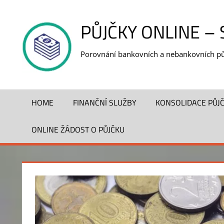
Skip
to
PŮJČKY ONLINE –
content
Porovnání bankovních a nebankovních pů
HOME
FINANČNÍ SLUŽBY
KONSOLIDACE PŮJ
ONLINE ŽÁDOST O PŮJČKU