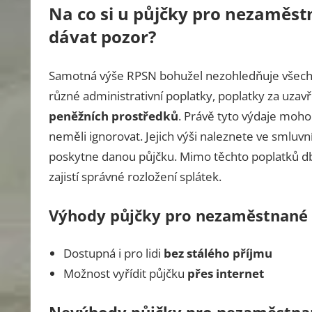
Na co si u půjčky pro nezaměs
dávat pozor?
Samotná výše RPSN bohužel nezohledňuje všec
různé administrativní poplatky, poplatky za uzav
peněžních prostředků
. Právě tyto výdaje moho
neměli ignorovat. Jejich výši naleznete ve smluv
poskytne danou půjčku. Mimo těchto poplatků dbej
zajistí správné rozložení splátek.
Výhody půjčky pro nezaměstnané
Dostupná i pro lidi
bez stálého příjmu
Možnost vyřídit půjčku
přes internet
Nevýhody půjčky pro nezaměstna