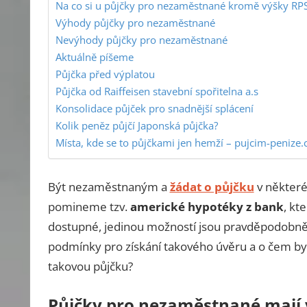
Na co si u půjčky pro nezaměstnané kromě výšky RPS
Výhody půjčky pro nezaměstnané
Nevýhody půjčky pro nezaměstnané
Aktuálně píšeme
Půjčka před výplatou
Půjčka od Raiffeisen stavební spořitelna a.s
Konsolidace půjček pro snadnější splácení
Kolik peněz půjčí Japonská půjčka?
Místa, kde se to půjčkami jen hemží – pujcim-penize.
Být nezaměstnaným a
žádat o půjčku
v některé
pomineme tzv.
americké hypotéky z bank
, kt
dostupné, jedinou možností jsou pravděpodobně
podmínky pro získání takového úvěru a o čem bys
takovou půjčku?
Půjčky pro nezaměstnané mají 