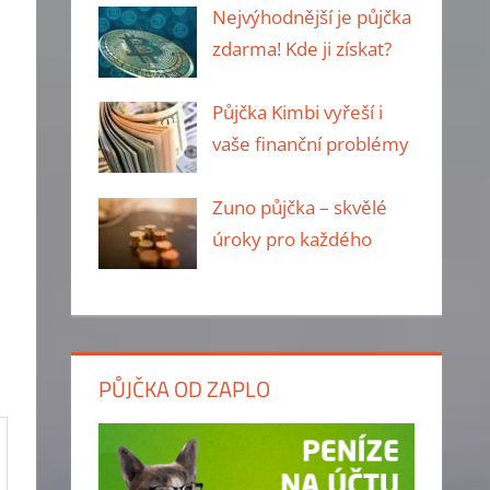
Nejvýhodnější je půjčka
zdarma! Kde ji získat?
Půjčka Kimbi vyřeší i
ů
vaše finanční problémy
Zuno půjčka – skvělé
úroky pro každého
PŮJČKA OD ZAPLO