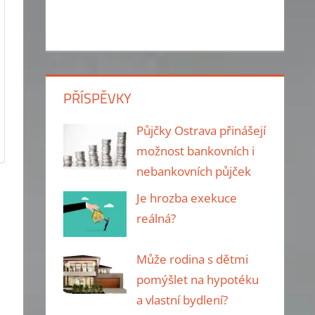
PŘÍSPĚVKY
Půjčky Ostrava přinášejí
možnost bankovních i
nebankovních půjček
Je hrozba exekuce
reálná?
Může rodina s dětmi
pomýšlet na hypotéku
a vlastní bydlení?