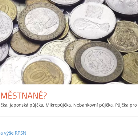
ZAMĚSTNANÉ?
jčka
,
Japonská půjčka
,
Mikropůjčka
,
Nebankovní půjčka
,
Půjčka pro
 a výše RPSN