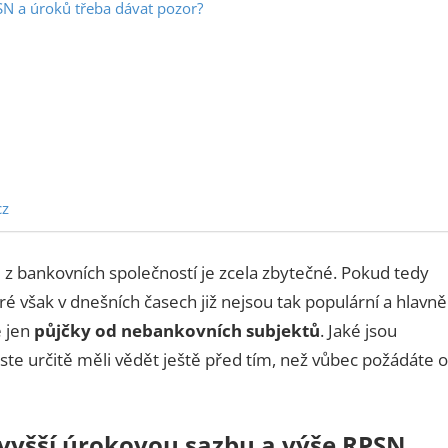
N a úroků třeba dávat pozor?
cz
 z bankovních společností je zcela zbytečné. Pokud tedy
eré však v dnešních časech již nejsou tak populární a hlavně
 jen
půjčky od nebankovních subjektů
. Jaké jsou
te určitě měli vědět ještě před tím, než vůbec požádáte o
vyšší úrokovou sazbu a výše RPSN