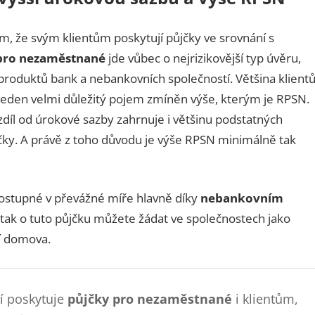
, že svým klientům poskytují půjčky ve srovnání s
pro nezaměstnané
jde vůbec o nejrizikovější typ úvěru,
produktů bank a nebankovních společností. Většina klient
í jeden velmi důležitý pojem zmíněn výše, kterým je RPSN.
zdíl od úrokové sazby zahrnuje i většinu podstatných
jčky. A právě z toho důvodu je výše RPSN minimálně tak
dostupné v převážné míře hlavně díky
nebankovním
ě tak o tuto půjčku můžete žádat ve společnostech jako
í domova.
í poskytuje
půjčky pro nezaměstnané
i klientům,