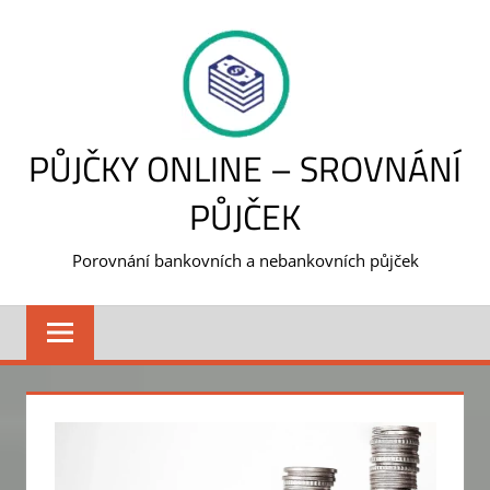
Skip
to
content
PŮJČKY ONLINE – SROVNÁNÍ
PŮJČEK
Porovnání bankovních a nebankovních půjček