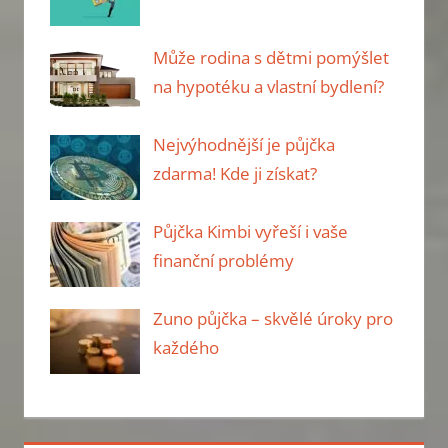
Může rodina s dětmi pomýšlet
na hypotéku a vlastní bydlení?
Nejvýhodnější je půjčka
zdarma! Kde ji získat?
Půjčka Kimbi vyřeší i vaše
finanční problémy
Zuno půjčka – skvělé úroky pro
každého