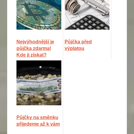
Nejvýhodnější je
Půjčka před
půjčka zdarma!
výplatou
Kde ji získat?
Půjčky na směnku
přijedeme až k vám