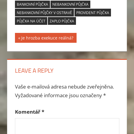
BANKOVNÍ PŮJČKA
NEBANKOVNÍ PŮJČKA
NEBANKOVNÍ PŮJČKY V OSTRAVĚ
PROVIDENT PŮJČKA
PŮJČKA NA ÚČET
ZAPLO PŮJČKA
Previous
Je hrozba exekuce reálná?
Navigace
Post:
pro
příspěvek
LEAVE A REPLY
Vaše e-mailová adresa nebude zveřejněna.
Vyžadované informace jsou označeny
*
Komentář
*