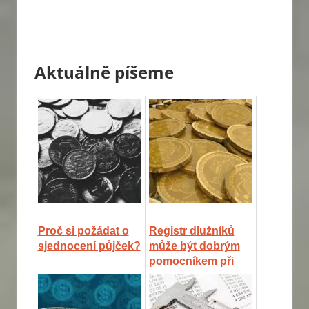
Aktuálně píšeme
Proč si požádat o
Registr dlužníků
sjednocení půjček?
může být dobrým
pomocníkem při
prověřování osob