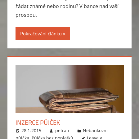
žádat známé nebo rodinu? V bance nad vaší
prosbou,
Pokračování článku
INZERCE PŮJČEK
28.1.2015
petran
Nebankovní
půjčka
,
Půjčka bez poplatků
Leave a