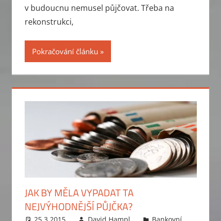
v budoucnu nemusel půjčovat. Třeba na
rekonstrukci,
Pokračování článku
JAK BY MĚLA VYPADAT TA
NEJVÝHODNĚJŠÍ PŮJČKA?
25.3.2015
David Hampl
Bankovní