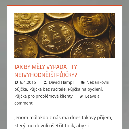
JAK BY MĚLY VYPADAT TY
NEJVÝHODNĚJŠÍ PŮJČKY?
6.4.2015
David Hampl
Nebankovní
půjčka
,
Půjčka bez ručitele
,
Půjčka na bydlení
,
Půjčka pro problémové klienty
Leave a
comment
Jenom málokdo z nás má dnes takový příjem,
který mu dovolí ušetřit tolik, aby si