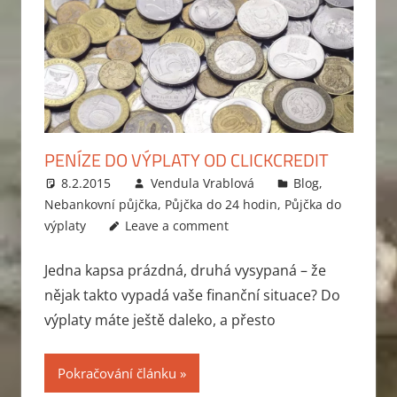
PENÍZE DO VÝPLATY OD CLICKCREDIT
8.2.2015
Vendula Vrablová
Blog
,
Nebankovní půjčka
,
Půjčka do 24 hodin
,
Půjčka do
výplaty
Leave a comment
Jedna kapsa prázdná, druhá vysypaná – že
nějak takto vypadá vaše finanční situace? Do
výplaty máte ještě daleko, a přesto
Pokračování článku