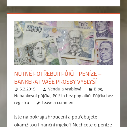
NUTNĚ POTŘEBUJI PŮJČIT PENÍZE –
BANKERAT VAŠE PROSBY VYSLYŠÍ
5.2.2015
Vendula Vrablová
Blog
,
Nebankovní půjčka
,
Půjčka bez poplatků
,
Půjčka bez
registru
Leave a comment
Jste na pokraji zhroucení a potřebujete
okamžitou finanční injekci? Nechcete o peníze