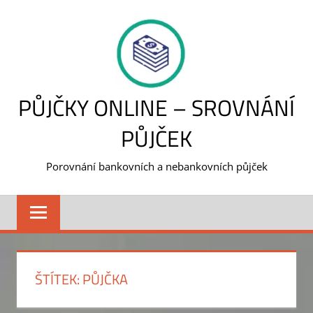
Skip
to
content
PŮJČKY ONLINE – SROVNÁNÍ
PŮJČEK
Porovnání bankovních a nebankovních půjček
ŠTÍTEK:
PŮJČKA