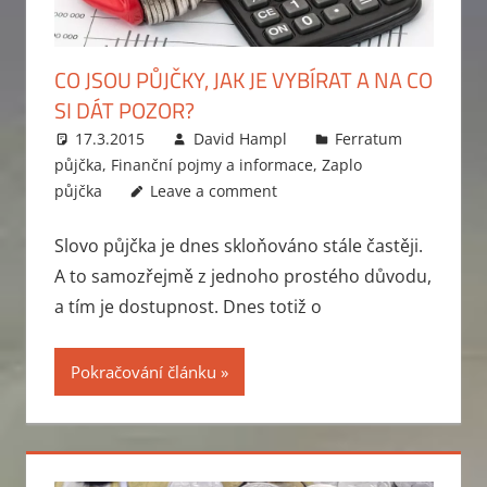
CO JSOU PŮJČKY, JAK JE VYBÍRAT A NA CO
SI DÁT POZOR?
17.3.2015
David Hampl
Ferratum
půjčka
,
Finanční pojmy a informace
,
Zaplo
půjčka
Leave a comment
Slovo půjčka je dnes skloňováno stále častěji.
A to samozřejmě z jednoho prostého důvodu,
a tím je dostupnost. Dnes totiž o
Pokračování článku