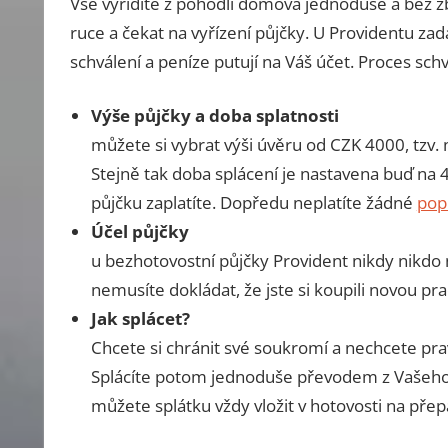
Vše vyřídíte z pohodlí domova jednoduše a bez z
ruce a čekat na vyřízení půjčky. U Providentu zad
schválení a peníze putují na Váš účet. Proces schv
Výše půjčky a doba splatnosti
můžete si vybrat výši úvěru od CZK 4000, tzv
Stejně tak doba splácení je nastavena buď na 4
půjčku zaplatíte. Dopředu neplatíte žádné
pop
Účel půjčky
u bezhotovostní půjčky Provident nikdy nikdo
nemusíte dokládat, že jste si koupili novou pra
Jak splácet?
Chcete si chránit své soukromí a nechcete pr
Splácíte potom jednoduše převodem z Vašeho
můžete splátku vždy vložit v hotovosti na pře