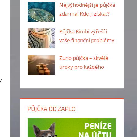
Nejvýhodnější je půjčka
zdarma! Kde ji získat?
Půjčka Kimbi vyřeší i
vaše finanční problémy
Zuno půjčka – skvělé
úroky pro každého
y
PŮJČKA OD ZAPLO