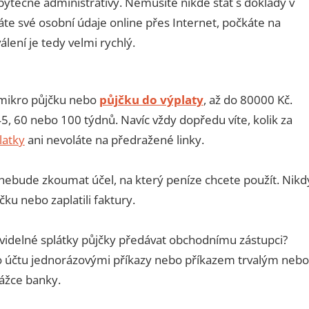
bytečné administrativy. Nemusíte nikde stát s doklady v
áte své osobní údaje online přes Internet, počkáte na
álení je tedy velmi rychlý.
. mikro půjčku nebo
půjčku do výplaty
, až do 80000 Kč.
5, 60 nebo 100 týdnů. Navíc vždy dopředu víte, kolik za
latky
ani nevoláte na předražené linky.
 nebude zkoumat účel, na který peníze chcete použít. Nikd
čku nebo zaplatili faktury.
avidelné splátky půjčky předávat obchodnímu zástupci?
 účtu jednorázovými příkazy nebo příkazem trvalým nebo
pážce banky.