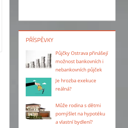
PŘÍSPĚVKY
Půjčky Ostrava přinášejí
možnost bankovních i
nebankovních půjček
Je hrozba exekuce
reálná?
Může rodina s dětmi
pomýšlet na hypotéku
a vlastní bydlení?