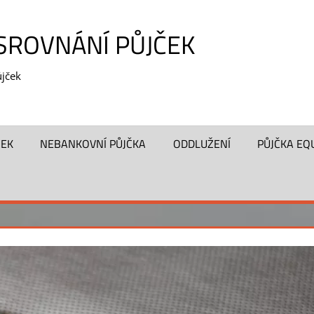
 SROVNÁNÍ PŮJČEK
jček
ČEK
NEBANKOVNÍ PŮJČKA
ODDLUŽENÍ
PŮJČKA EQ