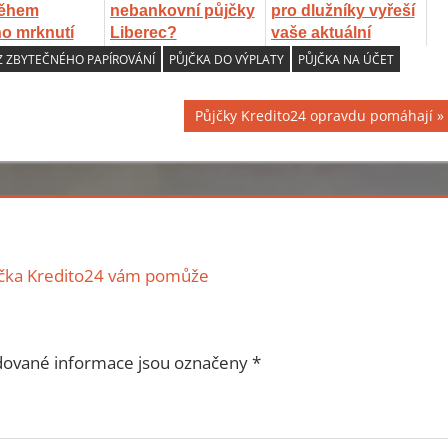
během
nebankovní půjčky
pro dlužníky vyřeší
o mrknutí
Liberec?
vaše aktuální
problémy
Z ZBYTEČNÉHO PAPÍROVÁNÍ
PŮJČKA DO VÝPLATY
PŮJČKA NA ÚČET
Next
Půjčky Kredito24 opravdu pomáhají
Post:
jčka Kredito24 vám pomůže
ované informace jsou označeny
*