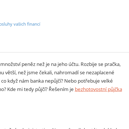
t
bsluhy vašich financí
 množství peněz než je na jeho účtu. Rozbije se pračka,
inu větší, než jsme čekali, nahromadí se nezaplacené
e co když nám banka nepůjčí? Nebo potřebuje velké
ouho? Kde mi tedy půjčí? Řešením je
bezhotovostní půjčka