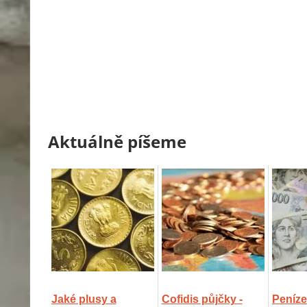
Aktuálně píšeme
Jaké plusy a
Cofidis půjčky -
Peníze