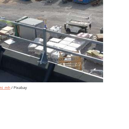
ni_mh
/ Pixabay