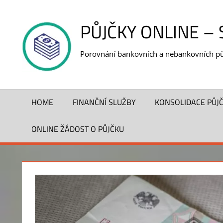
Skip
to
PŮJČKY ONLINE –
content
Porovnání bankovních a nebankovních pů
HOME
FINANČNÍ SLUŽBY
KONSOLIDACE PŮJ
ONLINE ŽÁDOST O PŮJČKU