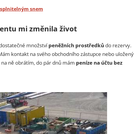
esplnitelným snem
entu mi změnila život
dostatečné množství
peněžních prostředků
do rezervy.
t. Mám kontakt na svého obchodního zástupce nebo uložený
se na ně obrátím, do pár dnů mám
peníze na účtu bez