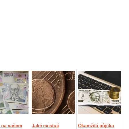
 na vašem
Jaké existují
Okamžitá půjčka