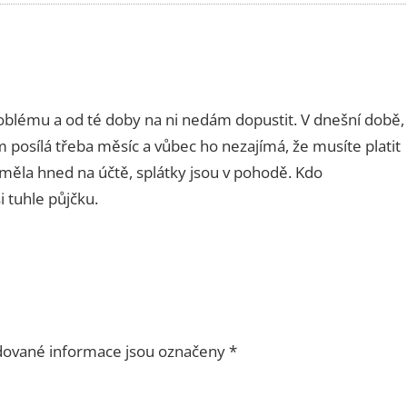
oblému a od té doby na ni nedám dopustit. V dnešní době,
m posílá třeba měsíc a vůbec ho nezajímá, že musíte platit
 měla hned na účtě, splátky jsou v pohodě. Kdo
 tuhle půjčku.
ované informace jsou označeny
*