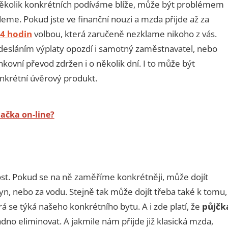
několik konkrétních podíváme blíže, může být problémem
deme. Pokud jste ve finanční nouzi a mzda přijde až za
24 hodin
volbou, která zaručeně nezklame nikoho z vás.
s odesláním výplaty opozdí i samotný zaměstnavatel, nebo
kovní převod zdržen i o několik dní. I to může být
nkrétní úvěrový produkt.
ačka on-line?
ost. Pokud se na ně zaměříme konkrétněji, může dojít
yn, nebo za vodu. Stejně tak může dojít třeba také k tomu,
rá se týká našeho konkrétního bytu. A i zde platí, že
půjčk
o eliminovat. A jakmile nám přijde již klasická mzda,