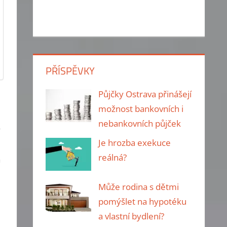
PŘÍSPĚVKY
Půjčky Ostrava přinášejí
možnost bankovních i
nebankovních půjček
Je hrozba exekuce
reálná?
a
Může rodina s dětmi
pomýšlet na hypotéku
a vlastní bydlení?