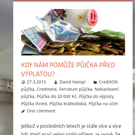
KDY NÁM POMŮŽE PŮJČKA PŘED
VÝPLATOU?
27.3.2015
David Hampl
CreditON
půjčka
,
Creditone
,
Ferratum půjčka
,
Nebankovní
půjčka
,
Půjčka do 20 000 Kč
,
Půjčka do výplaty
,
Půjčka ihned
,
Půjčka krátkodobá
,
Půjčka na účet
One comment
Jelikož v posledních letech je stále více a více
lidí, kteří mají velmi nízký příjem, je jasné, že