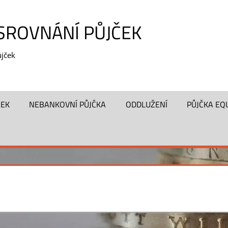
 SROVNÁNÍ PŮJČEK
jček
ČEK
NEBANKOVNÍ PŮJČKA
ODDLUŽENÍ
PŮJČKA EQ