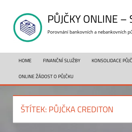
Skip
to
PŮJČKY ONLINE –
content
Porovnání bankovních a nebankovních pů
HOME
FINANČNÍ SLUŽBY
KONSOLIDACE PŮJ
ONLINE ŽÁDOST O PŮJČKU
ŠTÍTEK:
PŮJČKA CREDITON