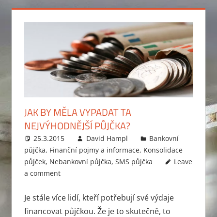
JAK BY MĚLA VYPADAT TA
NEJVÝHODNĚJŠÍ PŮJČKA?
25.3.2015
David Hampl
Bankovní
půjčka
,
Finanční pojmy a informace
,
Konsolidace
půjček
,
Nebankovní půjčka
,
SMS půjčka
Leave
a comment
Je stále více lidí, kteří potřebují své výdaje
financovat půjčkou. Že je to skutečně, to