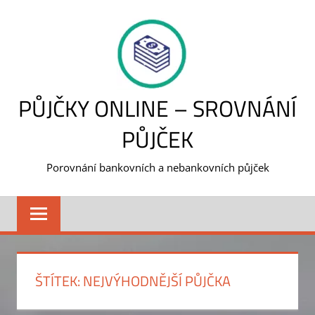
Skip
to
content
PŮJČKY ONLINE – SROVNÁNÍ
PŮJČEK
Porovnání bankovních a nebankovních půjček
ŠTÍTEK:
NEJVÝHODNĚJŠÍ PŮJČKA